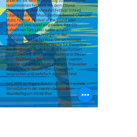
anderen.
Sie wird regelmässig zu international
renommierten Festivals wie dem Ottawa
Chamberfest, dem Menuhin Festival Gstaad,
Esbjerg Chamber Music Festival, Bastad Chamber
Music Festival, Festival of the Sound oder
MusicFest Vancouver eingeladen.
Ihre CD-
Aufnahmen fürs Label audite erhalten
regelmässig Auszeichnungen in der
internationalen Fachpresse.
Die sechsteilige
Gesamtedition sämtlicher Werke für Klaviertrio
von Beethoven, die neben dem Tripelkonzert
zusammen mit dem Zürcher Kammerorchester
auch Beethovens Triofassung seiner zweiten
Sinfonie und andere kaum gespielte Trouvaillen
enthält, wurde bereits überschwänglich
besprochen und mehrfach ausgezeichnet.
Seit 2005 ist Angela Golubeva stellvertretende
Stimmführerin der zweiten Geigen beim
Musikkollegium Winterthur.
Weitere Infos auf
www.swisspianotrio.com
zurück
© 2026 Festival Kammermusik Bodensee