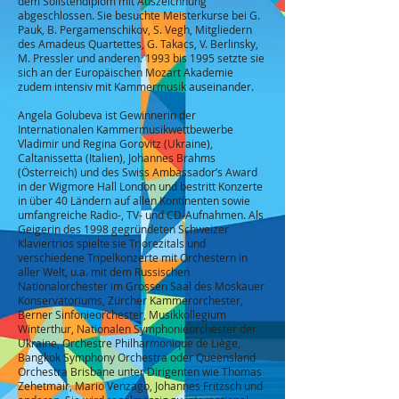
dem Solistendiplom mit Auszeichnung
abgeschlossen. Sie besuchte Meisterkurse bei G.
Pauk, B. Pergamenschikov, S. Vegh, Mitgliedern
des Amadeus Quartettes, G. Takacs, V. Berlinsky,
M. Pressler und anderen. 1993 bis 1995 setzte sie
sich an der Europäischen Mozart Akademie
zudem intensiv mit Kammermusik auseinander.
Angela Golubeva ist Gewinnerin der
Internationalen Kammermusikwettbewerbe
Vladimir und Regina Gorovitz (Ukraine),
Caltanissetta (Italien), Johannes Brahms
(Österreich) und des Swiss Ambassador’s Award
in der Wigmore Hall London und bestritt Konzerte
in über 40 Ländern auf allen Kontinenten sowie
umfangreiche Radio-, TV- und CD-Aufnahmen. Als
Geigerin des 1998 gegründeten Schweizer
Klaviertrios spielte sie Triorezitals und
verschiedene Tripelkonzerte mit Orchestern in
aller Welt, u.a. mit dem Russischen
Nationalorchester im Grossen Saal des Moskauer
Konservatoriums, Zürcher Kammerorchester,
Berner Sinfonieorchester, Musikkollegium
Winterthur, Nationalen Symphonieorchester der
Ukraine, Orchestre Philharmonique de Liège,
Bangkok Symphony Orchestra oder Queensland
Orchestra Brisbane unter Dirigenten wie Thomas
Zehetmair, Mario Venzago, Johannes Fritzsch und