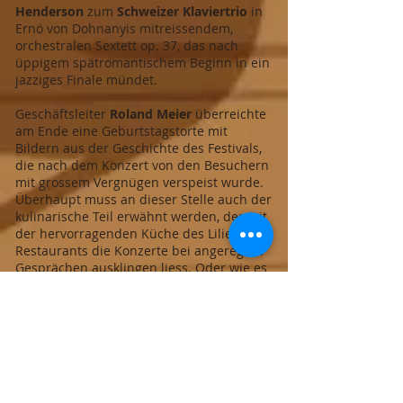
Henderson
zum
Schweizer Klaviertrio
in
Ernö von Dohnanyis mitreissendem,
orchestralen Sextett op. 37, das nach
üppigem spätromantischem Beginn in ein
jazziges Finale mündet.
Geschäftsleiter
Roland Meier
überreichte
am Ende eine Geburtstagstorte mit
Bildern aus der Geschichte des Festivals,
die nach dem Konzert von den Besuchern
mit grossem Vergnügen verspeist wurde.
Überhaupt muss an dieser Stelle auch der
kulinarische Teil erwähnt werden, der mit
der hervorragenden Küche des Lilienberg
Restaurants die Konzerte bei angeregten
Gesprächen ausklingen liess. Oder wie es
Ulrich und Friede Backes kurz und bündig
ins Gästebuch schrieben:
„Genuss pur!
Danke!“
Save the date:
Nächstes Festival Kammermusik
Bodensee auf dem Lilienberg