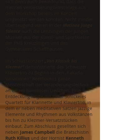
sich denn auch beeindruckt, dass die
meisten Verbesserungsvorschläge aus
dem Workshop bereits im Konzert
umgesetzt werden konnten. Nicht minder
überzeugend waren in der
Matinee Junge
Talente
auch die Leistungen der jungen
Musiker aus der Kunst- und Sportklasse
der PMS Kreuzlingen und des
Gymnasiums Schaffhausen.
Im Schlusskonzert
„Von Klassik bis
Klezmer“
demonstrierte das Schweizer
Klaviertrio zu Beginn in den „Kakadu-
Variationen“ Beethovens ganze
Meisterschaft der Veränderungstechnik
an einem harmlosen Liedchen. Eine
Entdeckung folgte mit Peter Schickeles
Quartett für Klarinette und Klaviertrio, in
dem er neben meditativen Sätzen jazzige
Elemente und Rhythmen aus Volkstänzen
bis hin zu Klezmer-Versatzstücken
einbaut. Zum Abschluss gesellten sich
neben
James Campbell
die Bratschistin
Ruth Killius
und der Hornist
Kenneth