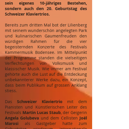
sein eigenes 10-jähriges Bestehen,
sondern auch den 20. Geburtstag des
Schweizer Klaviertrios.
Bereits zum dritten Mal bot der Lilienberg
mit seinem wunderschön angelegten Park
und kulinarischen Gaumenfreuden den
würdigen Rahmen für die vier
begeisternden Konzerte des Festivals
Kammermusik Bodensee. Im Mittelpunkt
der Programme standen die vielseitigen
Verflechtungen von Volksmusik und
klassischer Musik. Wie immer am Festival
gehörte auch die Lust auf die Entdeckung
unbekannterer Werke dazu, ein Konzept,
dass beim Publikum auf grossen Anklang
stiess.
Das
Schweizer Klaviertrio
mit dem
Pianisten und Künstlerischen Leiter des
Festivals
Martin Lucas Staub
, der Geigerin
Angela Golubeva
und dem Cellisten
Joël
Marosi
als Gastgeber hatte zum
Geburtstag wiederum internationale