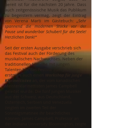
bereit ist für die nächsten 20 Jahre. Dass
auch zeitgenössische Musik das Publikum
zu begeistern vermag, zeigt der Eintrag
von Verena Marti im Gästebuch:
„Sehr
spannend die modernen Stücke vor der
Pause und wunderbar Schubert für die Seele!
Herzlichen Dank!“
Seit der ersten Ausgabe verschrieb sich
das Festival auch der Förderung des
musikalischen Nachwuchses. Neben der
traditionellen Matinee mit jungen
Talenten bot das Festival zum Jubiläum
erstmals auch einen
Workshop für junge
Klarinettisten
an, der vom kanadischen
Meisterklarinettisten James Campbell
geleitet wurde. Die fünf jungen Musiker
aus der Schweiz, aus Deutschland,
Österreich, Serbien und Venezuela
zeigten im zweiten Teil der
Sonntagsmatinee ihr beachtliches
Können. James Campbell, Professor an
der Indiana University Bloomington, zeigte