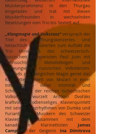
Musikerprominenz in den Thurgau
eingeladen und trat mit diesen
Musikerfreunden in wechselnden
Besetzungen vom Trio bis Sextett auf.
„Klangmagie und Volkstanz“
versprach der
Titel des Eröffnungskonzertes. Und
tatsächlich verzauberten zum Auftakt die
Trio Miniatures des schweizerisch-
russischen Komponisten Paul Juon mit
sehnsüchtigen Melodiebögen und
schwungvollen russischen Volkstänzen.
Vollends zur klanglichen Magie geriet das
Klarinettenquintett von Mozart in einer
Interpretation voller Intimität und
Schönheit. In der reichen tschechischen
Volksmusik wurzelt Antonín Dvořáks
kraftvoll melodienseliges Klavierquintett
mit seinen Tanzrhythmen von Dumka und
Furiant. Den Musikern des Schweizer
Klaviertrios zusammen mit dem
kanadischen Klarinettisten
James
Campbell
, der Geigerin
Ina Dimitrova