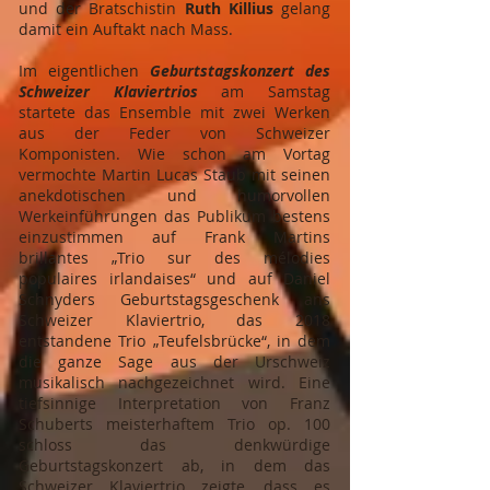
und der Bratschistin
Ruth Killius
gelang
damit ein Auftakt nach Mass.
Im eigentlichen
Geburtstagskonzert des
Schweizer Klaviertrios
am Samstag
startete das Ensemble mit zwei Werken
aus der Feder von Schweizer
Komponisten. Wie schon am Vortag
vermochte Martin Lucas Staub mit seinen
anekdotischen und humorvollen
Werkeinführungen das Publikum bestens
einzustimmen auf Frank Martins
brillantes „Trio sur des mélodies
populaires irlandaises“ und auf Daniel
Schnyders Geburtstagsgeschenk ans
Schweizer Klaviertrio, das 2018
entstandene Trio „Teufelsbrücke“, in dem
die ganze Sage aus der Urschweiz
musikalisch nachgezeichnet wird. Eine
tiefsinnige Interpretation von Franz
Schuberts meisterhaftem Trio op. 100
schloss das denkwürdige
Geburtstagskonzert ab, in dem das
Schweizer Klaviertrio zeigte, dass es