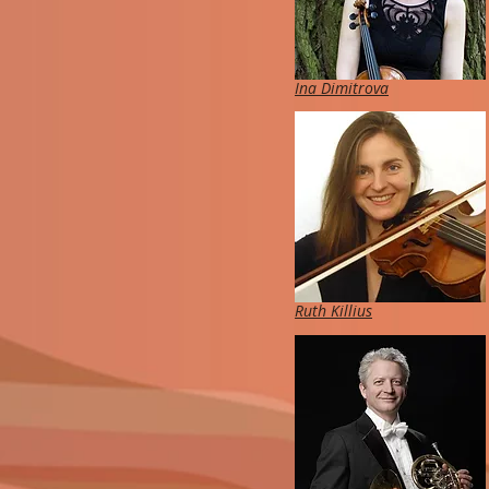
Ina Dimitrova
Ruth Killius