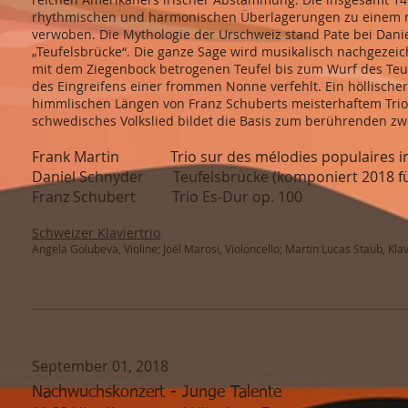
rhythmischen und harmonischen Überlagerungen zu einem raff
verwoben. Die Mythologie der Urschweiz stand Pate bei Danie
„Teufelsbrücke“. Die ganze Sage wird musikalisch nachgeze
mit dem Ziegenbock betrogenen Teufel bis zum Wurf des Teuf
des Eingreifens einer frommen Nonne verfehlt. Ein höllische
himmlischen Längen von Franz Schuberts meisterhaftem Trio o
schwedisches Volkslied bildet die Basis zum berührenden zwe
Frank Martin Trio sur des mélodies populaires ir
Daniel Schnyder Teufelsbrücke (komponiert 2018 für 
Franz Schubert Trio Es-Dur op. 100
Schweizer Klaviertrio
Angela Golubeva, Violine; Joël Marosi, Violoncello; Martin Lucas Staub, Klav
September 01, 2018
Nachwuchskonzert - Junge Talente