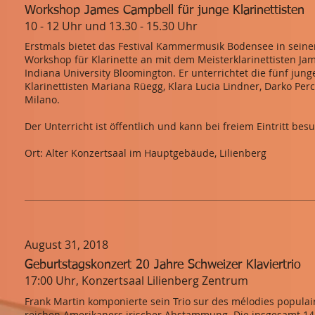
Workshop James Campbell für junge Klarinettisten
10 - 12 Uhr und 13.30 - 15.30 Uhr
Erstmals bietet das Festival Kammermusik Bodensee in seine
Workshop für Klarinette an mit dem Meisterklarinettisten Ja
Indiana University Bloomington. Er unterrichtet die fünf jung
Klarinettisten Mariana Rüegg, Klara Lucia Lindner, Darko Per
Milano.
Der Unterricht ist öffentlich und kann bei freiem Eintritt be
Ort: Alter Konzertsaal im Hauptgebäude, Lilienberg
August 31, 2018
Geburtstagskonzert 20 Jahre Schweizer Klaviertrio
17:00 Uhr, Konzertsaal Lilienberg Zentrum
Frank Martin komponierte sein Trio sur des mélodies populair
reichen Amerikaners irischer Abstammung. Die insgesamt 14