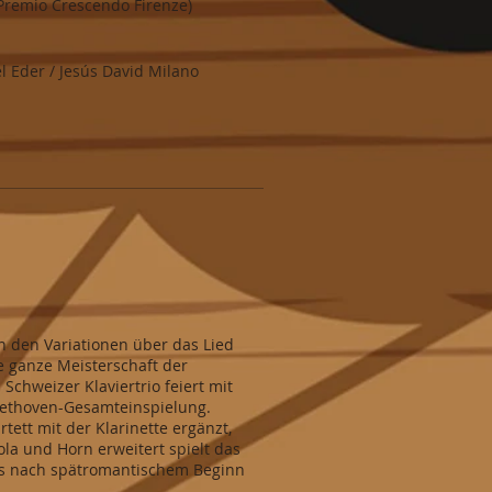
b Premio Crescendo Firenze)
l Eder / Jesús David Milano
n den Variationen über das Lied
e ganze Meisterschaft der
chweizer Klaviertrio feiert mit
eethoven-Gesamteinspielung.
tett mit der Klarinette ergänzt,
ola und Horn erweitert spielt das
as nach spätromantischem Beginn