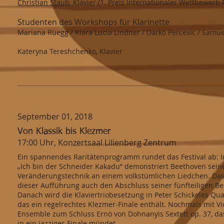
Christian Staub
, Klavier (1. Preis Internationaler Wettbewer
Studenten des Workshops für Klarinette
Mariana Rüegg / Klara Lucia Lindner / Darko Percevic / Samue
Kateryna Tereshchenko, Klavier
September 01, 2018
Von Klassik bis Klezmer
17:00 Uhr, Konzertsaal Lilienberg Zentrum
Ein spannendes Raritätenprogramm rundet das Festival ab: I
„Ich bin der Schneider Kakadu“ demonstriert Beethoven sein
Veränderungstechnik an einem volkstümlichen Liedchen. Das S
dieser Aufführung auch den Abschluss seiner fünfteiligen B
Danach wird die Klaviertriobesetzung in Peter Schickeles Quar
das ein regelrechtes Klezmer-Finale enthält. Nochmals mit Vi
Ensemble zum Schluss Ernö von Dohnanyis Sextett op. 37, d
in ein jazziges Finale mündet.