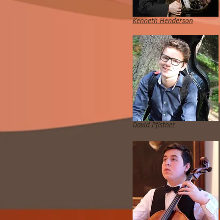
Kenneth Henderson
David Pfistner