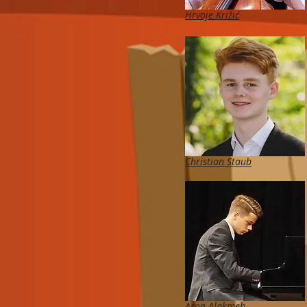
Hrvoje Križić
Christian Staub
Aron Alakmeh