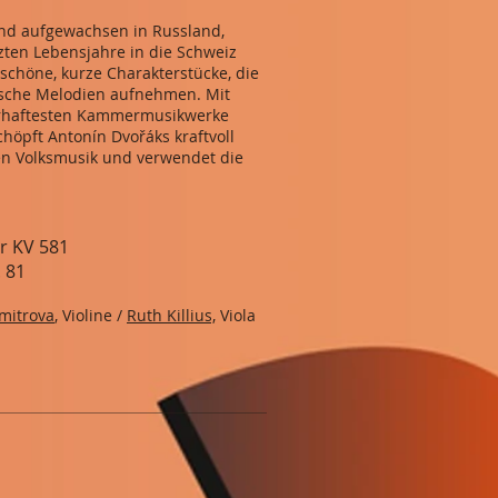
und aufgewachsen in Russland,
tzten Lebensjahre in die Schweiz
schöne, kurze Charakterstücke, die
gische Melodien aufnehmen. Mit
berhaftesten Kammermusikwerke
öpft Antonín Dvořáks kraftvoll
hen Volksmusik und verwendet die
r KV 581
 81
imitrova
, Violine /
Ruth Killius,
Viola