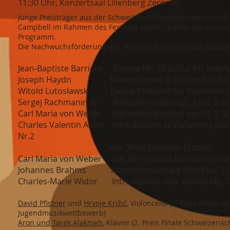
11:30 Uhr, Konzertsaal Lilienberg Zentrum
Junge Preisträger aus der Schweiz und Studenten des Worksh
Campbell im Rahmen des Festivals erteilt, spielen ein virtu
Programm.
Die Nachwuchsförderung des Festivals Kammermusik Boden
Jean-Baptiste Barrière Sonate Nr. 10 G-Dur für zwei Vi
Joseph Haydn Klaviersonate D-Dur Hob XVI 37: 1.
Witold Lutosławski Dance Preludes für Klarinette u
Sergej Rachmaninov Prelude cis-Moll op. 3 No. 2 für
Carl Maria von Weber Klarinettenkonzert op. 74, 1. S
Charles Valentin Alkan Introduction et Variations pour
Nr.2
aus „Trois Grandes Études“
Carl Maria von Weber aus dem Grand Duo Concertant 
Johannes Brahms Klarinettensonate f-Moll op. 120 N
Charles-Marie Widor Introduction und Rondo Op. 72 f
David Pfistner
und
Hrvoje Križić
, Violoncello (2. Preis Finale 
Jugendmusikwettbewerb)
Aron und Tarek Alakmeh
, Klavier (2. Preis Finale Schweizer