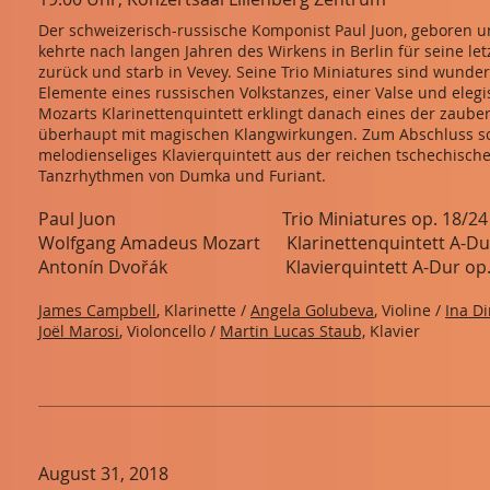
Der schweizerisch-russische Komponist Paul Juon, geboren 
kehrte nach langen Jahren des Wirkens in Berlin für seine le
zurück und starb in Vevey. Seine Trio Miniatures sind wunder
Elemente eines russischen Volkstanzes, einer Valse und ele
Mozarts Klarinettenquintett erklingt danach eines der zau
überhaupt mit magischen Klangwirkungen. Zum Abschluss sch
melodienseliges Klavierquintett aus der reichen tschechisc
Tanzrhythmen von Dumka und Furiant.
Paul Juon Trio Miniatures op. 18/24
Wolfgang Amadeus Mozart Klarinettenquintett A-Du
Antonín Dvořák Klavierquintett A-Dur op.
James Campbell
, Klarinette /
Angela Golubeva
, Violine /
Ina D
Joël Marosi
, Violoncello /
Martin Lucas Staub,
Klavier
August 31, 2018