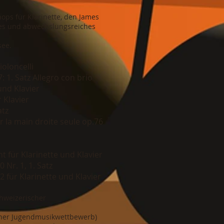
ops für Klarinette, den James
oses und abwechslungsreiches
see.
oloncelli
 Satz Allegro con brio
nd Klavier
 Klavier
atz
 la main droite seule op.76
für Klarinette und Klavier
r. 1, 1. Satz
ür Klarinette und Klavier
Schweizerischer
ischer Jugendmusikwettbewerb)