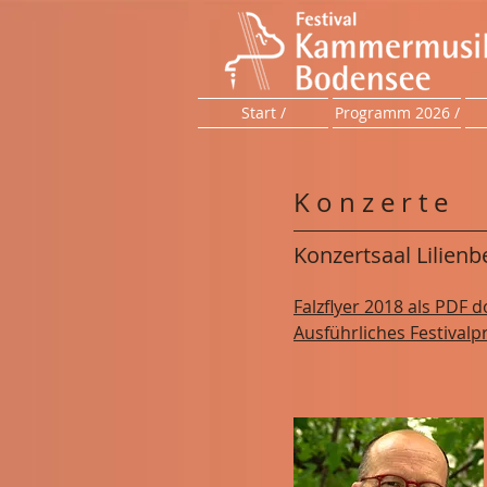
Start /
Programm 2026 /
K o n z e r t e
Konzertsaal Lilien
Falzflyer 2018 als PDF
Ausführliches Festiva